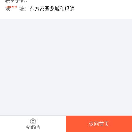
联系手机：
****
地 址：
东方家园龙城和玛鲜
返回首页
电话咨询